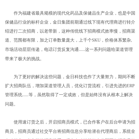
作
为福建省最具规模的现代化药品及保健品生产企业，也是中国
保健品行业的标杆企业
，金日集团前期通过线下现有代理商进行转介
绍进行二次招商，以老带新，这种传统线下招商模式效率慢，招商渠
道、范围都有限，加之订单数量庞大，上千个
SKU
，价格体系繁杂
,
市场活动层层传递，电话订货反复沟通
这一系列问题给渠道管理
.....
带来了极大的挑战。
为了更好的解决这些问题，金日科技也作了大量努力，期间不断
扩大招商队伍，增加渠道管理人员，优化订货流程，引进先进的
ERP
管理系统
等，虽然取得了一定成效，但是始终没有从根本上解决
.....
问题。
使用速订货之后，开启招商员模式，
已合作客户在后台
申请
为招
商员，招商员
通过社交平台将招商信息
分享
给潜在代理商
后
，
系统全