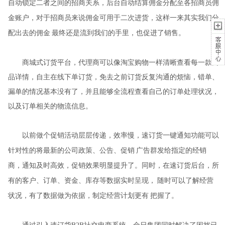
自动锁定
二者之间的
招商关系，后台自动结算佣金分配至各招商员佣
金账户，对于招商员来说佣金可用于二次进货，这样一来其实我们分
配出去的佣金
最终还是流到我们的手里，也促进了销售。
商城式订货平台，代理商可以像淘宝购物一样清晰查看每一款商
品详情，自主在线下单订货，免去之前订货反复沟通的烦恼，错单、
漏单的情况基本没有了，并且能够全流程查看自己的订单处理状况，
以及订单相关的物流信息。
以前做个促销活动层层传递，效率慢，速订货一键通知功能
可以
针对性的将最新的公司政策、公告、促销
广告群发给指定的经销
商，通知及时高效，促销效果明显提升了。
同时，
在速订货后台，所
有的客户、订单、资金、库存等数据实时呈现，
随时可以了解经营
状况，有了数据做为依据，制定经营计划更有
把握了。