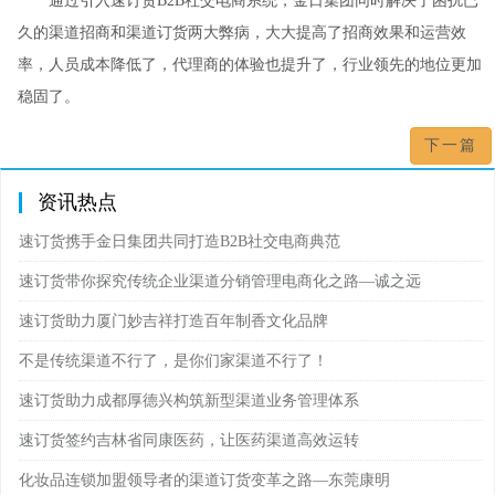
通过引入速订货
B2B
社交电商系统，金日集团同时解决了困扰已
久的渠道招商和渠道订货两大弊病，大大提高了招商效果和运营效
率，人员成本降低了，代理商的体验也提升了，行业领先的地位更加
稳固了。
下一篇
资讯热点
速订货携手金日集团共同打造B2B社交电商典范
速订货带你探究传统企业渠道分销管理电商化之路—诚之远
速订货助力厦门妙吉祥打造百年制香文化品牌
不是传统渠道不行了，是你们家渠道不行了！
速订货助力成都厚德兴构筑新型渠道业务管理体系
速订货签约吉林省同康医药，让医药渠道高效运转
化妆品连锁加盟领导者的渠道订货变革之路—东莞康明